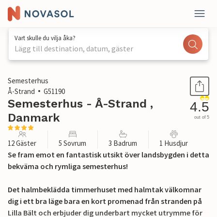
Vart skulle du vilja åka?
Lägg till destination, datum, gäster
1 / 35
Semesterhus
Å-Strand
G51190
Semesterhus - Å-Strand ,
4.5
Danmark
out of 5
12 Gäster
5 Sovrum
3 Badrum
1 Husdjur
Se fram emot en fantastisk utsikt över landsbygden i detta
bekväma och rymliga semesterhus!
Det halmbeklädda timmerhuset med halmtak välkomnar
dig i ett bra läge bara en kort promenad från stranden på
Lilla Bält och erbjuder dig underbart mycket utrymme för