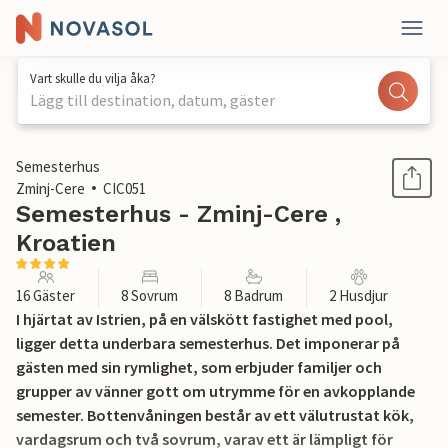
Vart skulle du vilja åka?
Lägg till destination, datum, gäster
1 / 33
Semesterhus
Zminj-Cere
CIC051
Semesterhus - Zminj-Cere ,
Kroatien
16 Gäster
8 Sovrum
8 Badrum
2 Husdjur
I hjärtat av Istrien, på en välskött fastighet med pool,
ligger detta underbara semesterhus. Det imponerar på
gästen med sin rymlighet, som erbjuder familjer och
grupper av vänner gott om utrymme för en avkopplande
semester. Bottenvåningen består av ett välutrustat kök,
vardagsrum och två sovrum, varav ett är lämpligt för