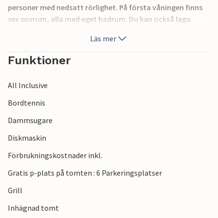
personer med nedsatt rörlighet. På första våningen finns
sex sovrum, alla med eget badrum. Du kan också laga
läckra måltider utomhus på stengrillen enligt dina
Läs mer
önskemål. Omgivningen är en idealisk utgångspunkt för
att utforska hela halvön Istrien.
Funktioner
All Inclusive
Bordtennis
Dammsugare
Diskmaskin
Förbrukningskostnader inkl.
Gratis p-plats på tomten : 6 Parkeringsplatser
Grill
Inhägnad tomt