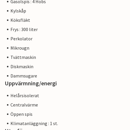
Gasolspis : 4 Hobs
Kylskåp
Köksfläkt
Frys : 300 liter
Perkolator
Mikrougn
Tvättmaskin
Diskmaskin
Dammsugare
Uppvärmning/energi
Helårsisolerat
Centralvärme
Öppen spis
Klimatanläggning : 1 st.