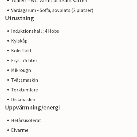
Toalett - WC: Varmt och kallt vatten
Vardagsrum - Soffa, sovplats (2 platser)
Utrustning
Induktionshäll : 4 Hobs
Kylskåp
Köksfläkt
Frys : 75 liter
Mikrougn
Tvättmaskin
Torktumlare
Diskmaskin
Uppvärmning/energi
Helårsisolerat
Elvärme