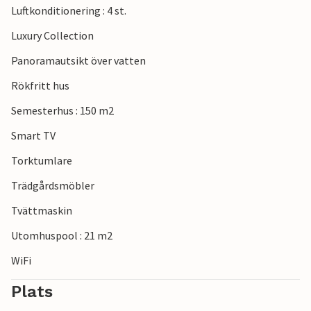
Luftkonditionering : 4 st.
Tillbringa avkopplande dagar och oförglömliga stunder i
detta vackra semesterhus i Tribunj.
Luxury Collection
Panoramautsikt över vatten
Rökfritt hus
Semesterhus : 150 m2
Smart TV
Torktumlare
Trädgårdsmöbler
Tvättmaskin
Utomhuspool : 21 m2
WiFi
Plats