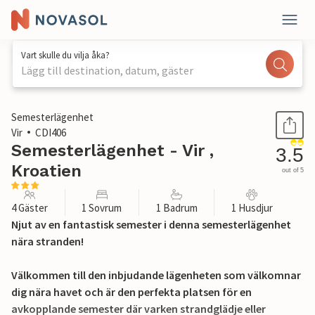
Vart skulle du vilja åka?
Lägg till destination, datum, gäster
1 / 23
Semesterlägenhet
Vir
CDI406
Semesterlägenhet - Vir ,
3.5
Kroatien
out of 5
4 Gäster
1 Sovrum
1 Badrum
1 Husdjur
Njut av en fantastisk semester i denna semesterlägenhet
nära stranden!
Välkommen till den inbjudande lägenheten som välkomnar
dig nära havet och är den perfekta platsen för en
avkopplande semester där varken strandglädje eller