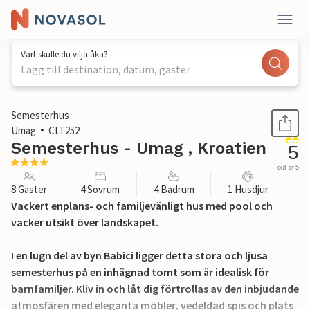
Vart skulle du vilja åka?
Lägg till destination, datum, gäster
1 / 36
Semesterhus
Umag
CLT252
Semesterhus - Umag , Kroatien
5
out of 5
8 Gäster
4 Sovrum
4 Badrum
1 Husdjur
Vackert enplans- och familjevänligt hus med pool och
vacker utsikt över landskapet.
I en lugn del av byn Babici ligger detta stora och ljusa
semesterhus på en inhägnad tomt som är idealisk för
barnfamiljer. Kliv in och låt dig förtrollas av den inbjudande
atmosfären med eleganta möbler, vedeldad spis och plats