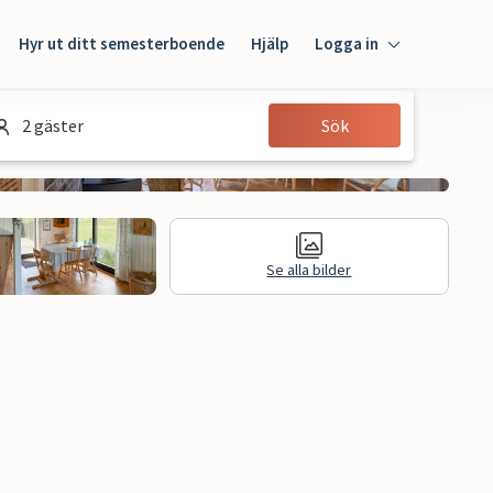
Hyr ut ditt semesterboende
Hjälp
Logga in
Logga in
2 gäster
Sök
Gäst
Husägare
Se alla bilder