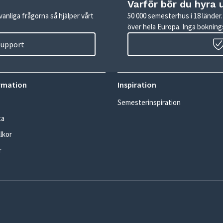
Varför bör du hyra 
anliga frågorna så hjälper vårt
50 000 semesterhus i 18 lände
över hela Europa. Inga boknings
 support
rmation
Inspiration
Semesterinspiration
ta
lkor
r