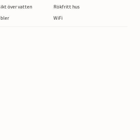
kt över vatten
Rökfritt hus
era genom konstnärsstaden Skagen, vars ljus har
ill den imponerande vandringsdynen Råbjerg
bler
WiFi