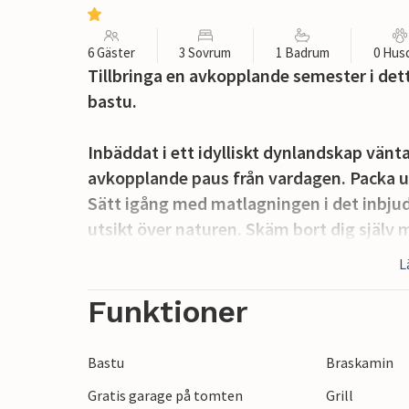
6 Gäster
3 Sovrum
1 Badrum
0 Hus
Tillbringa en avkopplande semester i de
bastu.
Inbäddat i ett idylliskt dynlandskap vänta
avkopplande paus från vardagen. Packa u
Sätt igång med matlagningen i det inbju
utsikt över naturen. Skäm bort dig själv 
den bekväma soffan efter långa vandringa
L
Utomhusområdet lockar med sitt underba
Funktioner
havet. Njut av frukosten på den skyddade 
lyssna på vågornas brus över en kopp te.
Bastu
Braskamin
Gratis garage på tomten
Grill
Promenera till havet och gå på långa ku