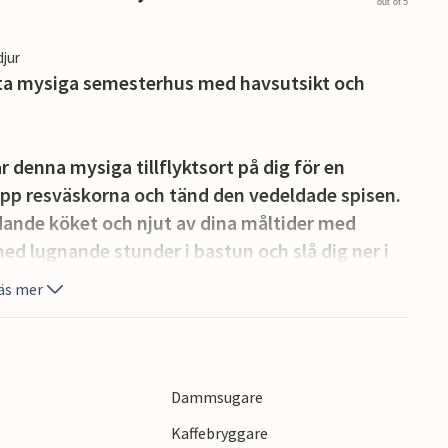
out of 5
djur
tta mysiga semesterhus med havsutsikt och
r denna mysiga tillflyktsort på dig för en
pp resväskorna och tänd den vedeldade spisen.
dande köket och njut av dina måltider med
med lugnande stunder i bastun och slå dig ner i
r för att umgås under en spelkväll.
äs mer
ra dynlandskap och en romantisk utsikt över
terrassen, se dina barn leka i trädgården och
Dammsugare
Kaffebryggare
stpromenader. Besök Nordjyllands örnreservat