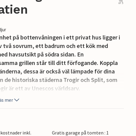
out
of 5
atien
djur
het på bottenvåningen i ett privat hus ligger i
v två sovrum, ett badrum och ett kök med
ed havsutsikt på södra sidan. En
amma grillen står till ditt förfogande. Koppla
änderna, dessa är också väl lämpade för dina
n de historiska städerna Trogir och Split, som
ir är ett av Unescos världsarv.
äs mer
kostnader inkl.
Gratis garage på tomten : 1