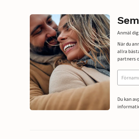
Sem
Anmäl dig 
När du an
allra bäst
partners o
Du kan avp
informati