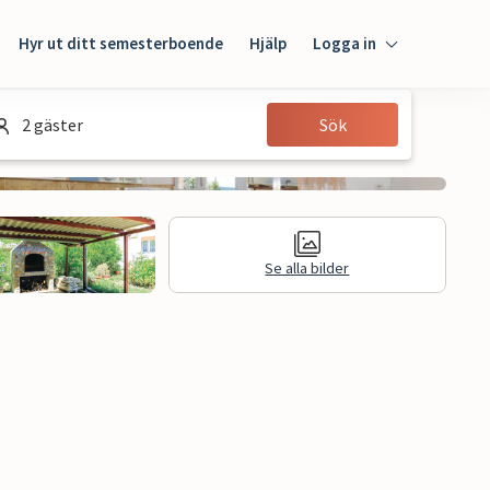
Hyr ut ditt semesterboende
Hjälp
Logga in
Logga in
2 gäster
Sök
Gäst
Husägare
Se alla bilder