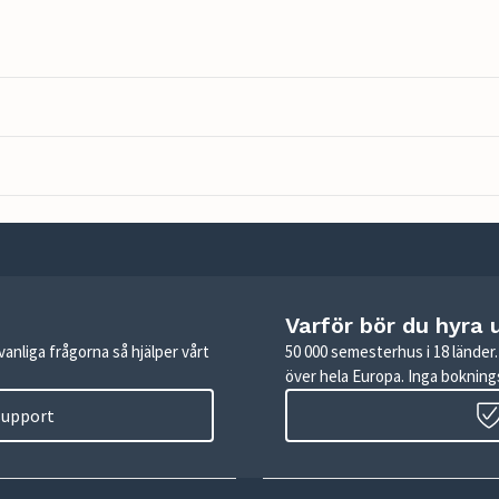
Varför bör du hyra 
anliga frågorna så hjälper vårt
50 000 semesterhus i 18 lände
över hela Europa. Inga boknings
 support