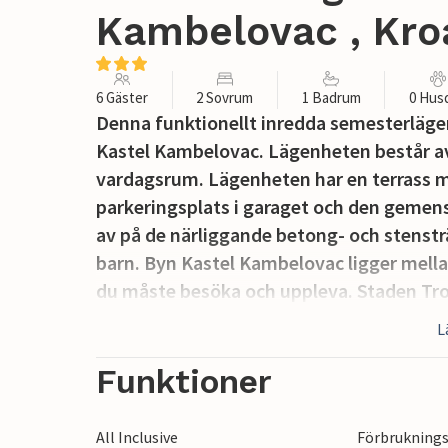
Kambelovac , Kro
6 Gäster
2 Sovrum
1 Badrum
0 Hus
Denna funktionellt inredda semesterlägen
Kastel Kambelovac. Lägenheten består a
vardagsrum. Lägenheten har en terrass m
parkeringsplats i garaget och den gemens
av på de närliggande betong- och stenstr
barn. Byn Kastel Kambelovac ligger mella
du måste besöka och uppleva. Staden Trog
L
Funktioner
All Inclusive
Förbruknings