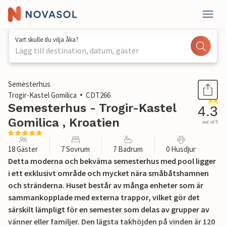
Vart skulle du vilja åka?
Lägg till destination, datum, gäster
1 / 71
Semesterhus
Trogir-Kastel Gomilica
CDT266
Semesterhus - Trogir-Kastel
4.3
Gomilica , Kroatien
out of 5
18 Gäster
7 Sovrum
7 Badrum
0 Husdjur
Detta moderna och bekväma semesterhus med pool ligger
i ett exklusivt område och mycket nära småbåtshamnen
och stränderna. Huset består av många enheter som är
sammankopplade med externa trappor, vilket gör det
särskilt lämpligt för en semester som delas av grupper av
vänner eller familjer. Den lägsta takhöjden på vinden är 120