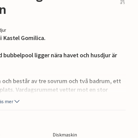
out
of 5
en
djur
 Kastel Gomilica.
bubbelpool ligger nära havet och husdjur är
 och består av tre sovrum och två badrum, ett
plats. Vardagsrummet vetter mot en stor
äs mer
 att tillbringa större delen av din tid, erbjuder
h bekväm semester. Den är utrustad med
tolar. Det finns en utomhusbar och
e
Diskmaskin