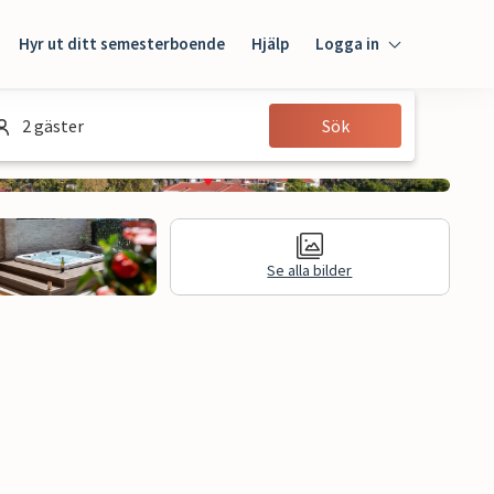
Hyr ut ditt semesterboende
Hjälp
Logga in
Logga in
2 gäster
Sök
Gäst
Husägare
Se alla bilder