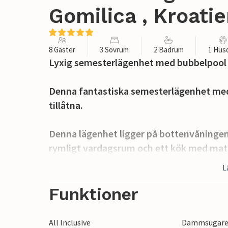
Gomilica , Kroati
8 Gäster
3 Sovrum
2 Badrum
1 Hus
Lyxig semesterlägenhet med bubbelpool i
Denna fantastiska semesterlägenhet med 
tillåtna.
Denna lägenhet ligger på bottenvåningen
rymligt vardagsrum och ett kök med mat
terrass med bubbelpool.
L
Denna vackra terrass, där du säkert kommer
Funktioner
dig allt du behöver för en kvalitativ oc
högkvalitativa trädgårdsmöbler och sols
All Inclusive
Dammsugar