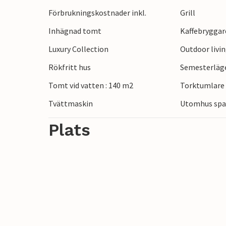
lekmöjligheter för de små, och du hittar 
Förbrukningskostnader inkl.
Grill
Inhägnad tomt
Kaffebryggar
Det finns stränder nära lägenheten och Ka
populära serien Game of Thrones, och Kat
Luxury Collection
Outdoor livi
promenad bort. Vi rekommenderar defini
Rökfritt hus
Semesterläge
Trogir och Split.
Tomt vid vatten : 140 m2
Torktumlare
Tvättmaskin
Utomhus spab
Plats