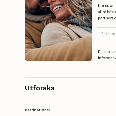
När du an
allra bäst
partners o
Du kan avp
informati
Utforska
Destinationer