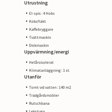
Utrustning
El-spis : 4 Hobs
Köksfläkt
Kaffebryggare
Tvättmaskin
Diskmaskin
Uppvärmning/energi
Helårsisolerat
Klimatanläggning : 1 st.
Utanför
Tomt vid vatten : 140 m2
Trädgårdsmöbler
Rutschbana
Lekstuga