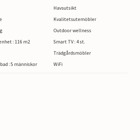
också en glasstub i trädgården.
Havsutsikt
e
Kvalitetsutemöbler
tilac-tornet, inspelningsplatsen för den
ela marina ligger bara några minuters
ng
Outdoor wellness
tivt att besöka de UNESCO-skyddade städerna
nhet : 116 m2
Smart TV : 4 st.
Trädgårdsmöbler
ad : 5 människor
WiFi