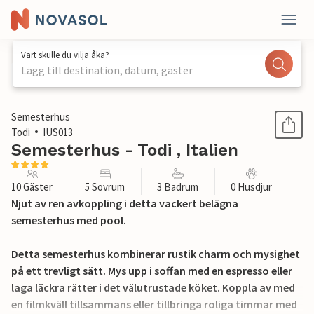
Vart skulle du vilja åka?
Lägg till destination, datum, gäster
1 / 56
Semesterhus
Todi
IUS013
Semesterhus - Todi , Italien
10 Gäster
5 Sovrum
3 Badrum
0 Husdjur
Njut av ren avkoppling i detta vackert belägna
semesterhus med pool.
Detta semesterhus kombinerar rustik charm och mysighet
på ett trevligt sätt. Mys upp i soffan med en espresso eller
laga läckra rätter i det välutrustade köket. Koppla av med
en filmkväll tillsammans eller tillbringa roliga timmar med