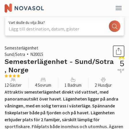
Vart skulle du vilja åka?
Lägg till destination, datum, gäster
1 / 24
Semesterlägenhet
Sund/Sotra
N20015
Semesterlägenhet - Sund/Sotra
5
, Norge
out of
5
12 Gäster
4 Sovrum
1 Badrum
2 Husdjur
Attraktiv semesterlägenhet direkt vid vattnet, med
panoramautsikt över havet. Lägenheten ligger på andra
våningen, med en solig terrass i västerläge. Spännande
fiskeplatser både på fjorden och på havet. Lägenheten
erbjuder plats för 2 familjer, särskilt lämplig för
sportfiskare. Filéplats både inomhus och utomhus. Ägaren