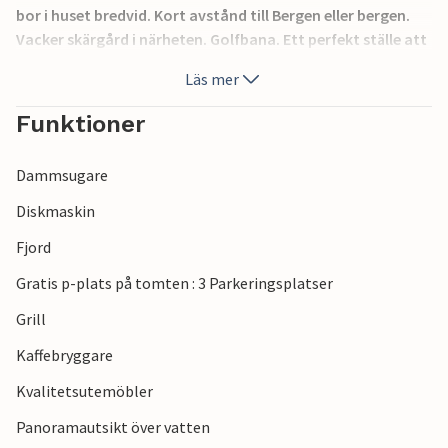
bor i huset bredvid. Kort avstånd till Bergen eller bergen.
Vacker skärgård i närheten. Golfbana. Ett perfekt ställe att
njuta av sommaren vid havet eller på terrassen. Väster om
Läs mer
byn Glesvær ligger byn Golta, där du kan känna smällen och
bruset från vågorna i det häftiga Nordsjön under dina
Funktioner
fötter vid stormigt väder.
Dammsugare
Diskmaskin
Fjord
Gratis p-plats på tomten : 3 Parkeringsplatser
Grill
Kaffebryggare
Kvalitetsutemöbler
Panoramautsikt över vatten