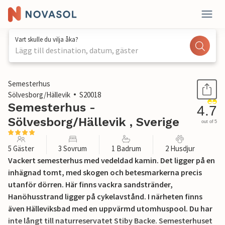
Vart skulle du vilja åka?
Lägg till destination, datum, gäster
1 / 17
Semesterhus
Sölvesborg/Hällevik
S20018
Semesterhus -
4.7
Sölvesborg/Hällevik , Sverige
out of 5
5 Gäster
3 Sovrum
1 Badrum
2 Husdjur
Vackert semesterhus med vedeldad kamin. Det ligger på en
inhägnad tomt, med skogen och betesmarkerna precis
utanför dörren. Här finns vackra sandstränder,
Hanöhusstrand ligger på cykelavstånd. I närheten finns
även Hälleviksbad med en uppvärmd utomhuspool. Du har
inte långt till naturreservatet Stiby Backe. Semesterhuset