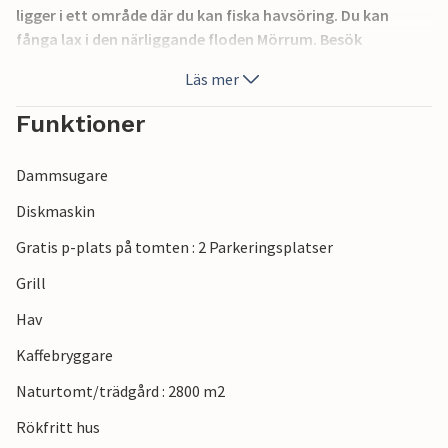
ligger i ett område där du kan fiska havsöring. Du kan
fånga lax i den närliggande floden Mörrum. Besök
fiskelägena Nogersund och Hällevik eller fiskelägena längs
Läs mer
kusten. En utflyktsbåt går till ön Hanö eller till skärgården.
Sölvesborgs golfklubb och andra golfbanor finns inom en
Funktioner
radie av 60 km. Du kan göra bra shopping i Sölvesborg,
liksom i Kristianstadt eller Karlshamn. Grattis till denna
Dammsugare
semesterbostad.
Diskmaskin
Gratis p-plats på tomten : 2 Parkeringsplatser
Grill
Hav
Kaffebryggare
Naturtomt/trädgård : 2800 m2
Rökfritt hus