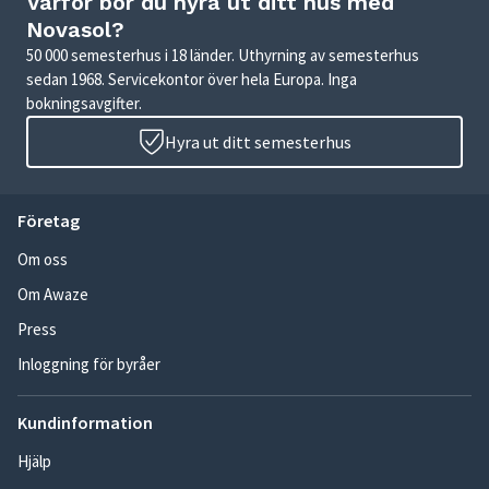
Varför bör du hyra ut ditt hus med
Novasol?
50 000 semesterhus i 18 länder. Uthyrning av semesterhus
sedan 1968. Servicekontor över hela Europa. Inga
bokningsavgifter.
Hyra ut ditt semesterhus
Företag
Om oss
Om Awaze
Press
Inloggning för byråer
Kundinformation
Hjälp