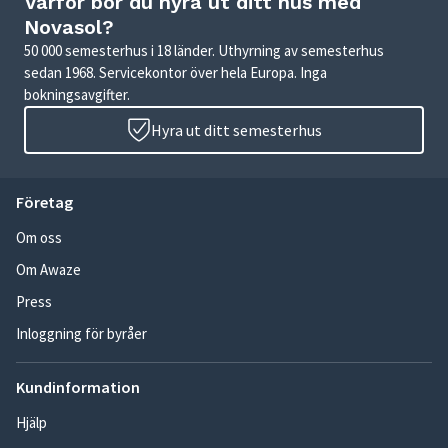
Varför bör du hyra ut ditt hus med
Novasol?
50 000 semesterhus i 18 länder. Uthyrning av semesterhus
sedan 1968. Servicekontor över hela Europa. Inga
bokningsavgifter.
Hyra ut ditt semesterhus
Företag
Om oss
Om Awaze
Press
Inloggning för byråer
Kundinformation
Hjälp