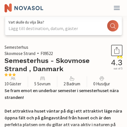
Vart skulle du vilja åka?
Lägg till destination, datum, gäster
1 / 20
Semesterhus
Skovmose Strand
F09522
Semesterhus - Skovmose
4.3
Strand , Danmark
out of 5
10 Gäster
5 Sovrum
2 Badrum
0 Husdjur
Se fram emot en underbar semester i semesterhuset nära
stranden!
Det attraktiva huset väntar på dig i ett attraktivt läge nära
öppna fält och på gångavstånd från havet och är den
perfekta platsen om du gillar att vara aktiv i naturen på