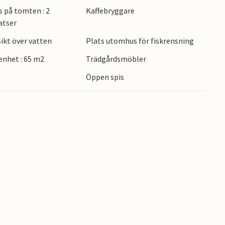
s på tomten : 2
Kaffebryggare
t finns också fantastiska vandringsområden inte
atser
 Kvernhusvannet till exempel. En dagsutflykt till
ktioner och sevärdheter rekommenderas också.
kt över vatten
Plats utomhus för fiskrensning
nhet : 65 m2
Trädgårdsmöbler
nna moderna lägenhet vid havet med glädje
Öppen spis