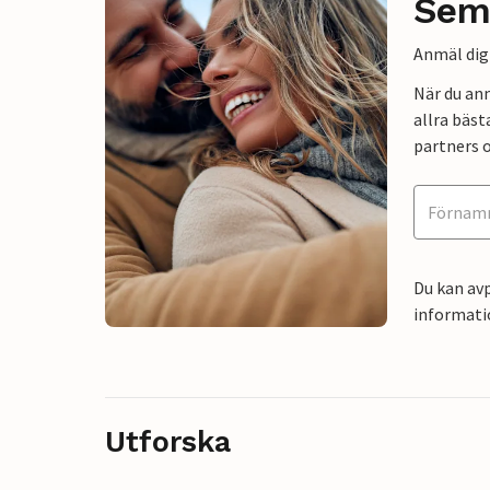
Sem
Anmäl dig 
När du an
allra bäst
partners o
Du kan avp
informati
Utforska