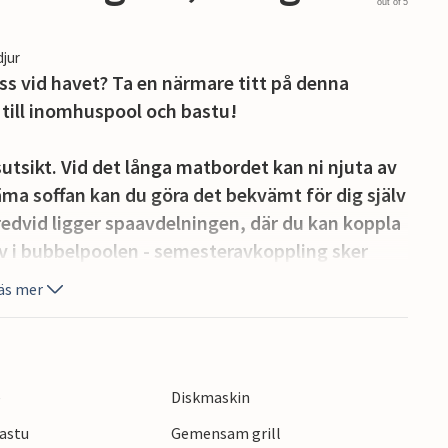
out of 5
djur
 vid havet? Ta en närmare titt på denna
till inomhuspool och bastu!
utsikt. Vid det långa matbordet kan ni njuta av
äma soffan kan du göra det bekvämt för dig själv
edvid ligger spaavdelningen, där du kan koppla
av i bubbelpoolen - semesteravkoppling sker
äs mer
assen, kanske med delikatesser från grillen som
e
Diskmaskin
vänligt på Åros, nära havet och fina badplatser.
astu
Gemensam grill
 med sandstrand, uppvärmd saltvattenpool,