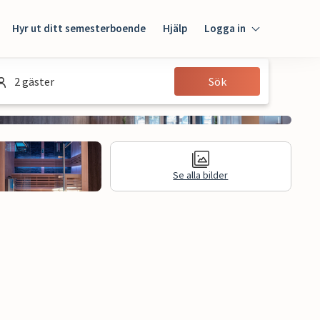
Hyr ut ditt semesterboende
Hjälp
Logga in
Logga in
2 gäster
Sök
Gäst
Husägare
Se alla bilder