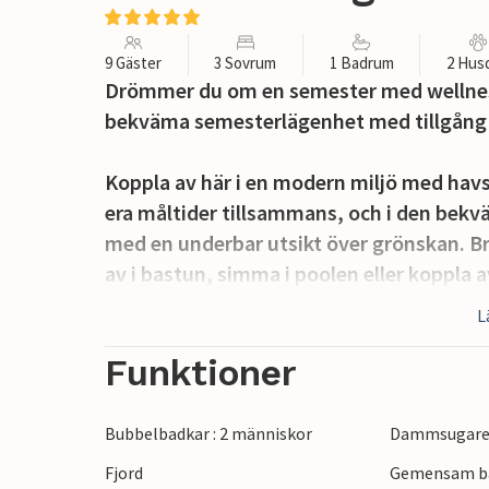
9 Gäster
3 Sovrum
1 Badrum
2 Hus
Drömmer du om en semester med wellness
bekväma semesterlägenhet med tillgång 
Koppla av här i en modern miljö med havs
era måltider tillsammans, och i den bekv
med en underbar utsikt över grönskan. Br
av i bastun, simma i poolen eller koppla 
nästan automatiskt.
L
Njut av de långa sommarkvällarna på terr
Funktioner
delas med andra gäster.
Bubbelbadkar : 2 människor
Dammsugar
Lägenheten ligger nära kusten och familje
Fjord
Gemensam b
Närmaste granne är Åros semestercenter