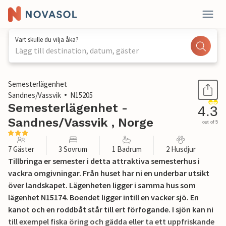
Vart skulle du vilja åka?
Lägg till destination, datum, gäster
1 / 23
Semesterlägenhet
Sandnes/Vassvik
N15205
Semesterlägenhet -
4.3
Sandnes/Vassvik , Norge
out of 5
7 Gäster
3 Sovrum
1 Badrum
2 Husdjur
Tillbringa er semester i detta attraktiva semesterhus i
vackra omgivningar. Från huset har ni en underbar utsikt
över landskapet. Lägenheten ligger i samma hus som
lägenhet N15174. Boendet ligger intill en vacker sjö. En
kanot och en roddbåt står till ert förfogande. I sjön kan ni
till exempel fiska öring och gädda eller ta ett uppfriskande