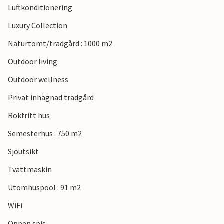
Luftkonditionering
mjölkproduktion. Måltider kan tillagas på begäran och
utflykter kan följas och arrangeras.
Luxury Collection
Naturtomt/trädgård : 1000 m2
Se fram emot en oförglömlig vistelse i en stilfull atmosfär!
Outdoor living
Outdoor wellness
Privat inhägnad trädgård
Rökfritt hus
Semesterhus : 750 m2
Sjöutsikt
Tvättmaskin
Utomhuspool : 91 m2
WiFi
Öppen spis