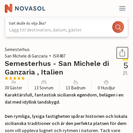
Vart skulle du vilja åka?
Lägg till destination, datum, gäster
1 / 44
Semesterhus
San Michele di Ganzaria
ISR487
Semesterhus - San Michele di
5
Ganzaria , Italien
out
of 5
30 Gäster
13 Sovrum
13 Badrum
0 Husdjur
Karaktärsfull, fantastisk siciliansk egendom, belägen i en
dal med idyllisk landsbygd.
Den rymliga, lyxiga fastigheten spårar historien och lokala
sicilianska traditioner och är den perfekta platsen för dem
som vill uppleva lugnet och rytmen i naturen. Tack vare