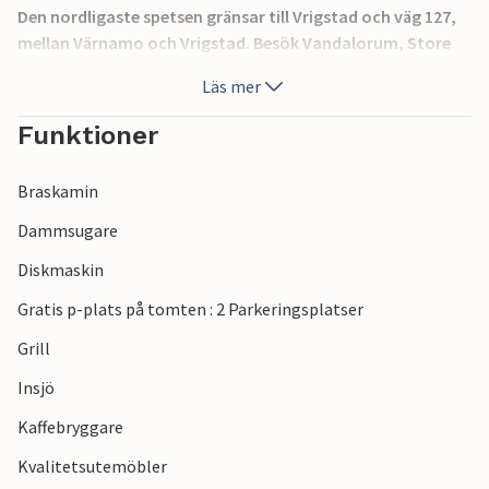
Den nordligaste spetsen gränsar till Vrigstad och väg 127,
mellan Värnamo och Vrigstad. Besök Vandalorum, Store
Mosse nationalpark och High Chaparral i Värnamo och en
Läs mer
älgpark i Vrigstad. Nydala klosterkyrka ligger bara några
kilometer bort.
Funktioner
Obs: Du får inte ta med dig egen båt, men du kan hyra en på
Braskamin
plats.
Dammsugare
Diskmaskin
Gratis p-plats på tomten : 2 Parkeringsplatser
Grill
Insjö
Kaffebryggare
Kvalitetsutemöbler