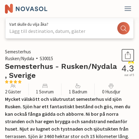
Vart skulle du vilja åka?
Lägg till destination, datum, gäster
1 / 21
Semesterhus
Rusken/Nydala
S30015
Semesterhus - Rusken/Nydala
4.3
, Sverige
out of 5
2 Gäster
1 Sovrum
1 Badrum
0 Husdjur
Mycket välskött och välutrustat semesterhus vid sjön
Rusken. Sjön har ett fantastiskt bestånd och gös, men du
kan också fånga gädda och abborre. Ni bor på norra
stranden och har egen brygga och sandstrand nedanför
huset. Njut av lugnet och tystnaden och sjöutsikten från
terrassen. Sjön är 3460 hektar stor och 15 kilometer lång.