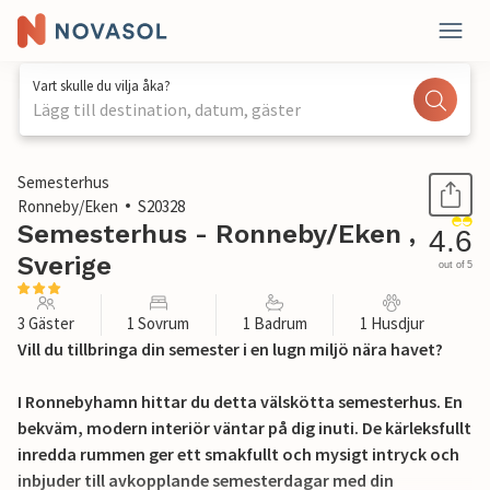
Vart skulle du vilja åka?
Lägg till destination, datum, gäster
1 / 20
Semesterhus
Ronneby/Eken
S20328
Semesterhus - Ronneby/Eken ,
4.6
Sverige
out of 5
3 Gäster
1 Sovrum
1 Badrum
1 Husdjur
Vill du tillbringa din semester i en lugn miljö nära havet?
I Ronnebyhamn hittar du detta välskötta semesterhus. En
bekväm, modern interiör väntar på dig inuti. De kärleksfullt
inredda rummen ger ett smakfullt och mysigt intryck och
inbjuder till avkopplande semesterdagar med din