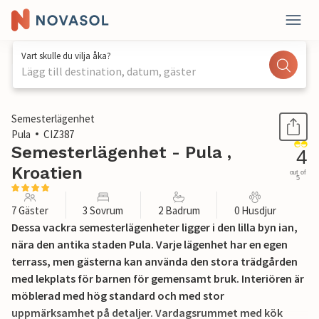
Vart skulle du vilja åka?
Lägg till destination, datum, gäster
1 / 45
Semesterlägenhet
Pula
CIZ387
Semesterlägenhet - Pula ,
4
Kroatien
out of
5
7 Gäster
3 Sovrum
2 Badrum
0 Husdjur
Dessa vackra semesterlägenheter ligger i den lilla byn ian,
nära den antika staden Pula. Varje lägenhet har en egen
terrass, men gästerna kan använda den stora trädgården
med lekplats för barnen för gemensamt bruk. Interiören är
möblerad med hög standard och med stor
uppmärksamhet på detaljer. Vardagsrummet med kök