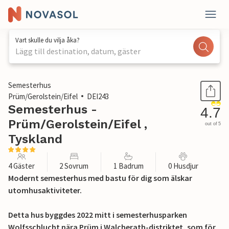
Vart skulle du vilja åka?
Lägg till destination, datum, gäster
1 / 26
Semesterhus
Prüm/Gerolstein/Eifel
DEI243
Semesterhus -
4.7
Prüm/Gerolstein/Eifel ,
out of 5
Tyskland
4 Gäster
2 Sovrum
1 Badrum
0 Husdjur
Modernt semesterhus med bastu för dig som älskar
utomhusaktiviteter.
Detta hus byggdes 2022 mitt i semesterhusparken
Wolfsschlucht nära Prüm i Walcherath-distriktet, som för