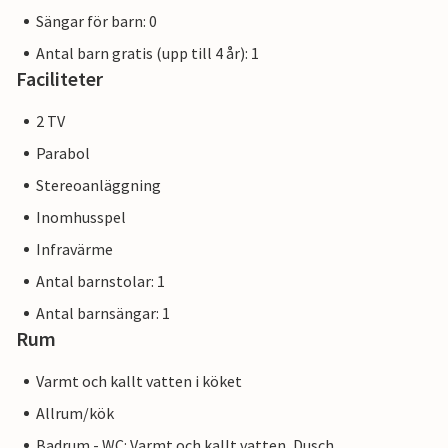
Sängar för barn: 0
Regionen och semesterhuset erbjuder dig de bästa
Antal barn gratis (upp till 4 år): 1
förutsättningarna året runt för en avkopplande semester
Faciliteter
enligt dina individuella önskemål.
2 TV
Semesterområdet är för närvarande fortfarande under
Parabol
uppbyggnad. De flesta av de närmaste omgivningarna har
färdigställts och arbetet med den andra byggfasen
Stereoanläggning
kommer att påbörjas sommaren 2022.
Inomhusspel
Infravärme
Antal barnstolar: 1
Antal barnsängar: 1
Rum
Varmt och kallt vatten i köket
Allrum/kök
Badrum - WC: Varmt och kallt vatten, Dusch