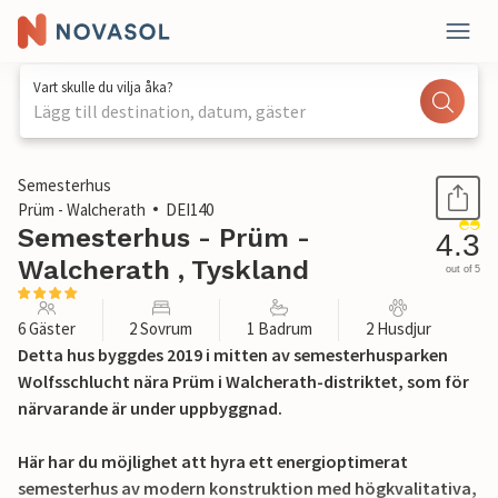
Vart skulle du vilja åka?
Lägg till destination, datum, gäster
1 / 29
Semesterhus
Prüm - Walcherath
DEI140
Semesterhus - Prüm -
4.3
Walcherath , Tyskland
out of 5
6 Gäster
2 Sovrum
1 Badrum
2 Husdjur
Detta hus byggdes 2019 i mitten av semesterhusparken
Wolfsschlucht nära Prüm i Walcherath-distriktet, som för
närvarande är under uppbyggnad.
Här har du möjlighet att hyra ett energioptimerat
semesterhus av modern konstruktion med högkvalitativa,