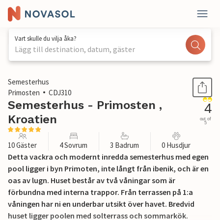
Vart skulle du vilja åka?
Lägg till destination, datum, gäster
1 / 39
Semesterhus
Primosten
CDJ310
Semesterhus - Primosten ,
4
Kroatien
out of
5
10 Gäster
4 Sovrum
3 Badrum
0 Husdjur
Detta vackra och modernt inredda semesterhus med egen
pool ligger i byn Primoten, inte långt från ibenik, och är en
oas av lugn. Huset består av två våningar som är
förbundna med interna trappor. Från terrassen på 1:a
våningen har ni en underbar utsikt över havet. Bredvid
huset ligger poolen med solterrass och sommarkök.