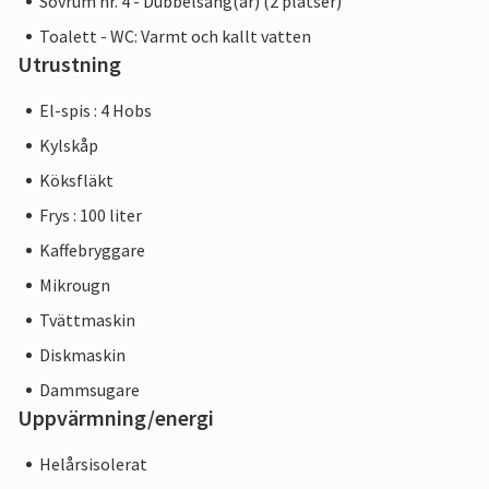
Sovrum nr. 4 - Dubbelsäng(ar) (2 platser)
Toalett - WC: Varmt och kallt vatten
Utrustning
El-spis : 4 Hobs
Kylskåp
Köksfläkt
Frys : 100 liter
Kaffebryggare
Mikrougn
Tvättmaskin
Diskmaskin
Dammsugare
Uppvärmning/energi
Helårsisolerat