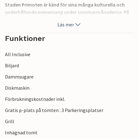
Staden Primoten är känd för sina många kulturella och
underhållande evenemang under sommarmånaderna. På
kvällarna lockar restauranger och tavernor med
Läs mer
dalmatiska delikatesser. Ta en romantisk promenad längs
strandpromenaden och koppla av i de varma
Funktioner
sommarkvällarna. Du kan också besöka de vackra städerna
Ibenik och Trogir med sina många sevärdheter.
All Inclusive
Biljard
Dammsugare
Diskmaskin
Förbrukningskostnader inkl.
Gratis p-plats på tomten : 3 Parkeringsplatser
Grill
Inhägnad tomt