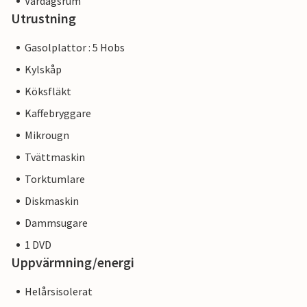
Vardagsrum
Utrustning
Gasolplattor : 5 Hobs
Kylskåp
Köksfläkt
Kaffebryggare
Mikrougn
Tvättmaskin
Torktumlare
Diskmaskin
Dammsugare
1 DVD
Uppvärmning/energi
Helårsisolerat