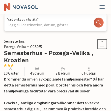
Vart skulle du vilja åka?
Lägg till destination, datum, gäster
1 / 37
Semesterhus
Pozega-Velika
CCS065
Semesterhus - Pozega-Velika ,
Kroatien
10 Gäster
4 Sovrum
2 Badrum
0 Husdjur
Drömmer du om en avkopplande familjesemester? Då kan
detta semesterhus med pool, bordtennis och flera andra
familjevänliga faciliteter vara precis vad du söker.
I vackra, lantliga omgivningar välkomnar detta vackra
semesterhus dig. De ljusa rummen är praktiskt inredda och