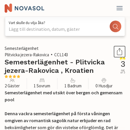
Vart skulle du vilja åka?
Lägg till destination, datum, gäster
1 / 30
Semesterlägenhet
Plitvicka jezera-Rakovica
CCL143
Semesterlägenhet - Plitvicka
3
jezera-Rakovica , Kroatien
out
of 5
2 Gäster
1 Sovrum
1 Badrum
0 Husdjur
Semesterlägenhet med utsikt över bergen och gemensam
pool
Denna vackra semesterlägenhet på första våningen
omgiven av romantisk sagolik natur erbjuder en rad
bekvämligheter som gör din vistelse oförglömlig. Det är