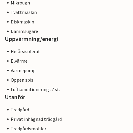
Mikrougn
Tvättmaskin
Diskmaskin
Dammsugare
Uppvärmning/energi
Helårsisolerat
Elvärme
Värmepump
Öppen spis
Luftkonditionering : 7 st.
Utanför
Trädgård
Privat inhägnad trädgård
Trädgårdsmöbler