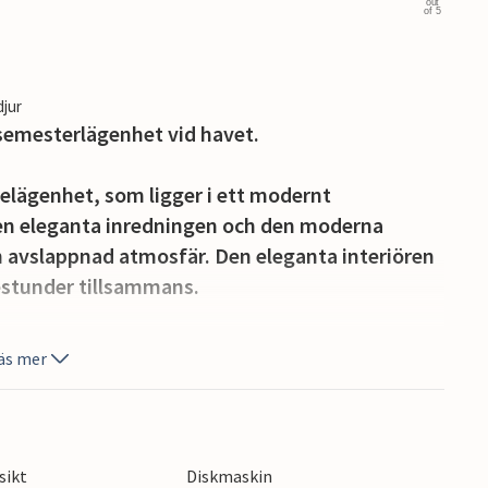
out
of 5
djur
 semesterlägenhet vid havet.
jelägenhet, som ligger i ett modernt
en eleganta inredningen och den moderna
 avslappnad atmosfär. Den eleganta interiören
jestunder tillsammans.
terrass på kvällen och börja dagen med en utsökt
äs mer
 du tillgång till det klara havet och en vacker
ör dina fiskefångster avrundar erbjudandet.
spunkt för en mängd olika aktiviteter. Utforska
sikt
Diskmaskin