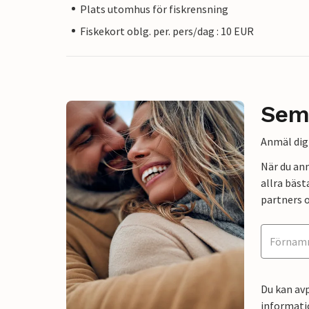
Plats utomhus för fiskrensning
Fiskekort oblg. per. pers/dag : 10 EUR
Sem
Anmäl dig 
När du an
allra bäst
partners o
Du kan avp
informati