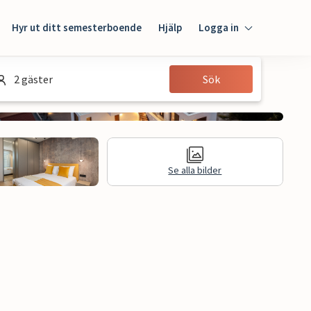
Hyr ut ditt semesterboende
Hjälp
Logga in
Logga in
2 gäster
Sök
Gäst
Husägare
Se alla bilder