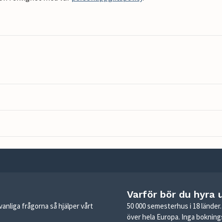
Varför bör du hyra 
anliga frågorna så hjälper vårt
50 000 semesterhus i 18 lände
över hela Europa. Inga boknings