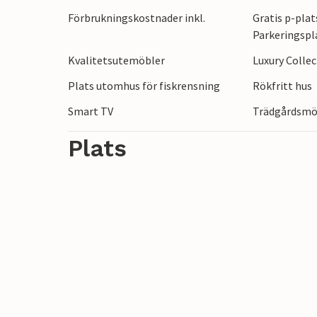
de pittoreska stränderna och njut av vatt
Förbrukningskostnader inkl.
Gratis p-plat
Besök de närliggande marinorna och utf
Parkeringspl
charmiga gamla staden Betina inbjuder dig
Kvalitetsutemöbler
Luxury Colle
restauranger och kaféer. Öbesök och fiske
Plats utomhus för fiskrensning
Rökfritt hus
Smart TV
Trädgårdsmö
Plats