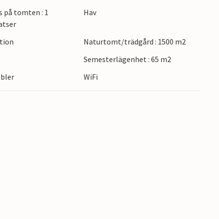
ensporter eller avkopplande timmar i solen.
s på tomten : 1
Hav
orska det omgivande området med båt. Den
atser
 att dröja dig kvar med sina traditionella
ction
Naturtomt/trädgård : 1500 m2
turer kan också organiseras perfekt härifrån.
Semesterlägenhet : 65 m2
bler
WiFi