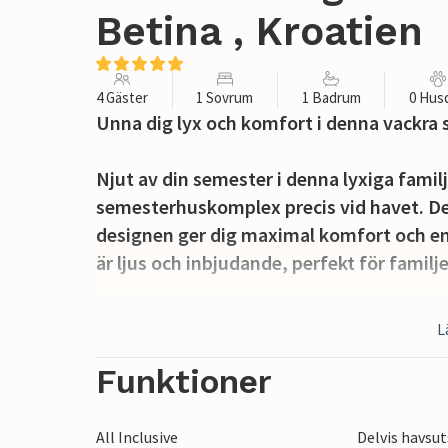
Betina , Kroatien
4 Gäster
1 Sovrum
1 Badrum
0 Hus
Unna dig lyx och komfort i denna vackra
Njut av din semester i denna lyxiga famil
semesterhuskomplex precis vid havet. D
designen ger dig maximal komfort och en
är ljus och inbjudande, perfekt för famil
Njut av ett glas vin på din balkong eller 
L
frukost utomhus. Precis utanför dörren har
strand. Ett praktiskt fileteringsområde f
Funktioner
Betina på ön Murter är en idealisk utgång
All Inclusive
Delvis havsut