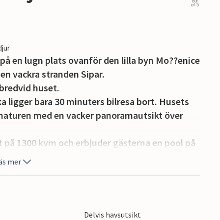
out
of 5
djur
 på en lugn plats ovanför den lilla byn Mo??enice
n vackra stranden Sipar.
bredvid huset.
ka ligger bara 30 minuters bilresa bort. Husets
 naturen med en vacker panoramautsikt över
mt på 1300 kvm och erbjuder gästerna en pool på
r, två täckta terrasser med bord och stolar för 6
äs mer
sidan med en tegelgrill, bordtennis och
ser på fastigheten och ytterligare två från
Delvis havsutsikt