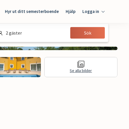
Hyr ut ditt semesterboende
Hjälp
Logga in
Logga in
2 gäster
Sök
Gäst
Husägare
Se alla bilder