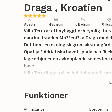
Draga , Kroatien
8 Gäster
4 Sovrum
6 Badrum
0 Hus
Villa Terra är ett nybyggt och rymligt hus
nära kuststaden Mo??eni?ka Draga med de
Det finns en ekologisk grönsaksträdgård 
Opatija ? Adriatiska havets pärla och Rije
läge erbjuder en avkopplande semester i
havet.
Villa Terra ligger på en helt inhägnad to
32 kvm med ett stort soldäck och solstola
L
personer, en stor täckt terrass från fram
fotbollsbord, lekplats, två parkeringsplat
Funktioner
utsidan.
All Inclusive
Bordtennis