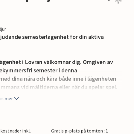
out of
5
djur
bjudande semesterlägenhet för din aktiva
ägenhet i Lovran välkomnar dig. Omgiven av
 bekymmersfri semester i denna
ed dina nära och kära både inne i lägenheten
sammans vid måltiderna eller när du spelar spel.
å morgonen och titta ut över havet medan du
äs mer
e dagarna.
Lovrans strandpromenad, till exempel. Dröj kvar
ha upp dig i vattnet. Det finns också många
kostnader inkl.
Gratis p-plats på tomten : 1