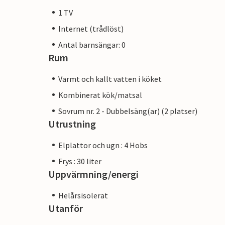
1 TV
Internet (trådlöst)
Antal barnsängar: 0
Rum
Varmt och kallt vatten i köket
Kombinerat kök/matsal
Sovrum nr. 2 - Dubbelsäng(ar) (2 platser)
Utrustning
Elplattor och ugn : 4 Hobs
Frys : 30 liter
Uppvärmning/energi
Helårsisolerat
Utanför