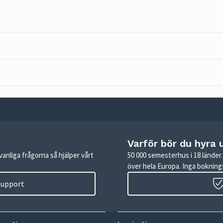
Varför bör du hyra 
anliga frågorna så hjälper vårt
50 000 semesterhus i 18 lände
över hela Europa. Inga boknings
 support