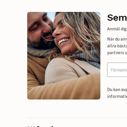
Sem
Anmäl dig 
När du an
allra bäst
partners o
Du kan avp
informati