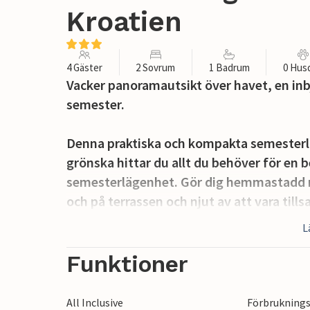
Kroatien
4 Gäster
2 Sovrum
1 Badrum
0 Hus
Vacker panoramautsikt över havet, en in
semester.
Denna praktiska och kompakta semesterl
grönska hittar du allt du behöver för en
semesterlägenhet. Gör dig hemmastadd m
och på terrassen och njut av att vara till
Njut av ditt första kaffe på balkongen p
L
planerar dina aktiviteter för de kommand
Funktioner
Ta en trevlig promenad och strosa längs 
på den inbjudande stenstranden och fräsc
All Inclusive
Förbruknings