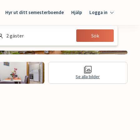
Hyr ut ditt semesterboende
Hjälp
Logga in
Logga in
2 gäster
Sök
Gäst
Husägare
Se alla bilder