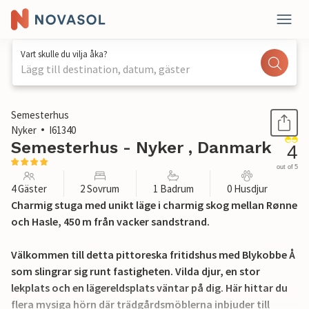
Vart skulle du vilja åka?
Lägg till destination, datum, gäster
1 / 32
Semesterhus
Nyker
I61340
Semesterhus - Nyker , Danmark
4
out of 5
4 Gäster
2 Sovrum
1 Badrum
0 Husdjur
Charmig stuga med unikt läge i charmig skog mellan Rønne
och Hasle, 450 m från vacker sandstrand.
Välkommen till detta pittoreska fritidshus med Blykobbe Å
som slingrar sig runt fastigheten. Vilda djur, en stor
lekplats och en lägereldsplats väntar på dig. Här hittar du
flera mysiga hörn där trädgårdsmöblerna inbjuder till