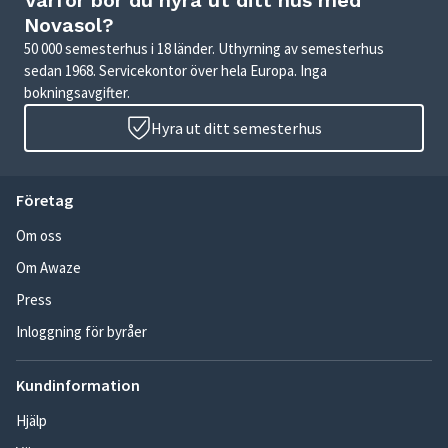
Varför bör du hyra ut ditt hus med
Novasol?
50 000 semesterhus i 18 länder. Uthyrning av semesterhus
sedan 1968. Servicekontor över hela Europa. Inga
bokningsavgifter.
Hyra ut ditt semesterhus
Företag
Om oss
Om Awaze
Press
Inloggning för byråer
Kundinformation
Hjälp