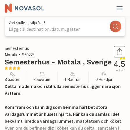
Vart skulle du vilja åka?
Lägg till destination, datum, gäster
1 / 16
Semesterhus
Motala
S60223
Semesterhus - Motala , Sverige
4.5
out of 5
8 Gäster
3 Sovrum
1 Badrum
0 Husdjur
Detta moderna och stilfulla semesterhus ligger nära sjön
Vättern.
Kom fram och känn dig som hemma här! Det stora
vardagsrummet är husets hjärta. Här kan du samlas i det
bekvämt inredda vardagsrummet, matplatsen och köket.
Även om du befinner dig i köket kan du delta i samtalen i