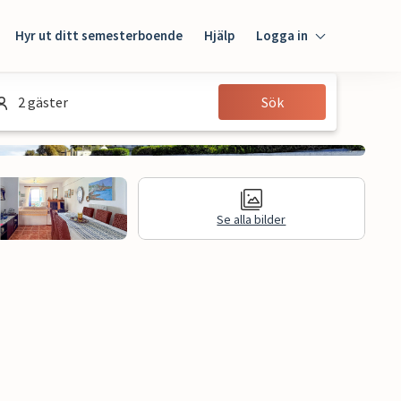
Hyr ut ditt semesterboende
Hjälp
Logga in
Logga in
2 gäster
Sök
Gäst
Husägare
Se alla bilder
Juridisk information