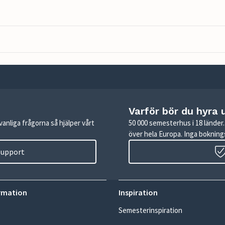
Varför bör du hyra 
anliga frågorna så hjälper vårt
50 000 semesterhus i 18 lände
över hela Europa. Inga boknings
 support
rmation
Inspiration
Semesterinspiration