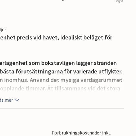
out of
5
djur
nhet precis vid havet, idealiskt beläget för
terlägenhet som bokstavligen lägger stranden
 bästa förutsättningarna för varierade utflykter.
en inomhus. Använd det mysiga vardagsrummet
opplande timmar. Ät tillsammans vid det stora
 det praktiska köket. Lägenheten är idealisk för
äs mer
a över det glittrande havet. Ät frukost här eller
 nytta av närheten till stranden och ta en simtur
Förbrukningskostnader inkl.