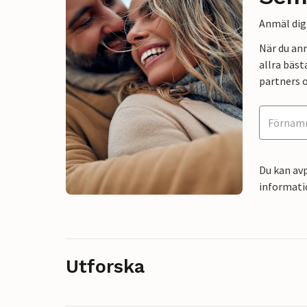
Anmäl dig 
När du an
allra bäst
partners o
Du kan avp
informati
Utforska