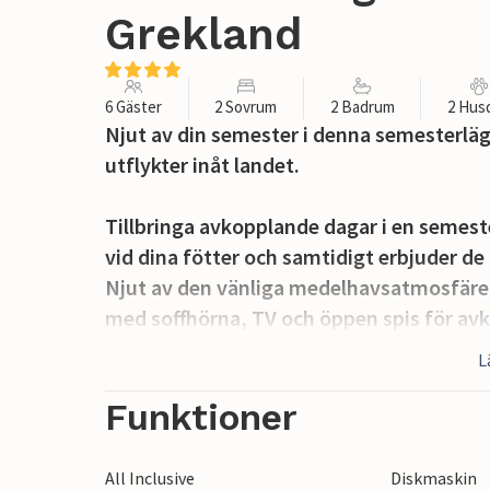
Grekland
6 Gäster
2 Sovrum
2 Badrum
2 Hus
Njut av din semester i denna semesterläge
utflykter inåt landet.
Tillbringa avkopplande dagar i en semes
vid dina fötter och samtidigt erbjuder de
Njut av den vänliga medelhavsatmosfär
med soffhörna, TV och öppen spis för avk
matbordet och tillaga dina favoriträtter i
L
familjer eller en liten grupp vänner.
Funktioner
Kliv ut på balkongen och låt blicken vandr
koppla av med ett glas vin på kvällen. Dra
All Inclusive
Diskmaskin