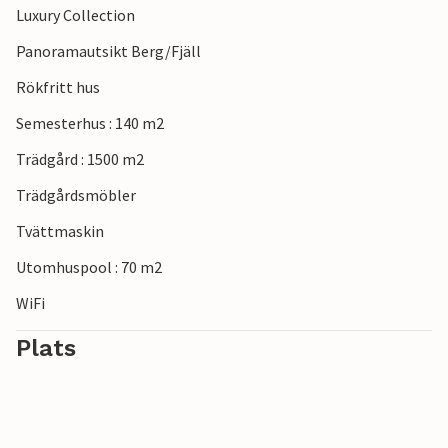
Luxury Collection
promenad eller äta lunch på restaurangen med en
hisnande utsikt över sjön.
Panoramautsikt Berg/Fjäll
Rökfritt hus
Semesterhus : 140 m2
Trädgård : 1500 m2
Trädgårdsmöbler
Tvättmaskin
Utomhuspool : 70 m2
WiFi
Plats