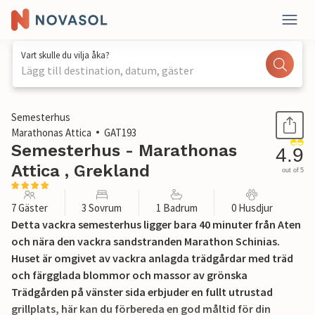
Vart skulle du vilja åka?
Lägg till destination, datum, gäster
1 / 41
Semesterhus
Marathonas Attica
GAT193
Semesterhus - Marathonas
4.9
Attica , Grekland
out of 5
7 Gäster
3 Sovrum
1 Badrum
0 Husdjur
Detta vackra semesterhus ligger bara 40 minuter från Aten
och nära den vackra sandstranden Marathon Schinias.
Huset är omgivet av vackra anlagda trädgårdar med träd
och färgglada blommor och massor av grönska
Trädgården på vänster sida erbjuder en fullt utrustad
grillplats, här kan du förbereda en god måltid för din