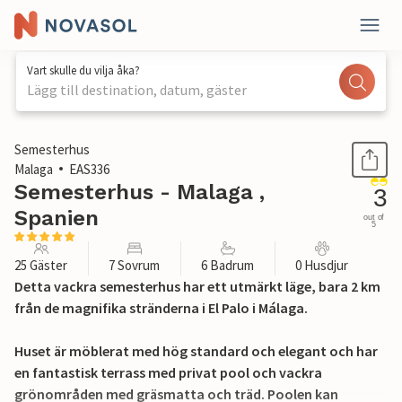
Vart skulle du vilja åka?
Lägg till destination, datum, gäster
1 / 48
Semesterhus
Malaga
EAS336
Semesterhus - Malaga ,
3
Spanien
out of
5
25 Gäster
7 Sovrum
6 Badrum
0 Husdjur
Detta vackra semesterhus har ett utmärkt läge, bara 2 km
från de magnifika stränderna i El Palo i Málaga.
Huset är möblerat med hög standard och elegant och har
en fantastisk terrass med privat pool och vackra
grönområden med gräsmatta och träd. Poolen kan