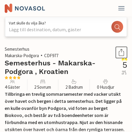
Vart skulle du vilja åka?
Lägg till destination, datum, gäster
1 / 31
Semesterhus
Makarska-Podgora
CDF977
Semesterhus - Makarska-
5
Podgora , Kroatien
out
of 5
4 Gäster
2 Sovrum
2 Badrum
0 Husdjur
Tillbringa en trevlig sommarsemester med vacker utsikt
över havet och bergen i detta semesterhus. Det ligger på
en kulle ovanför byn Podgora, vid foten av berget
Biokovo, och består av två boendeenheter som är
förbundna med en utomhustrappa. Njut av den hisnande
utsikten över havet och öarna från den rymliga terrassen.