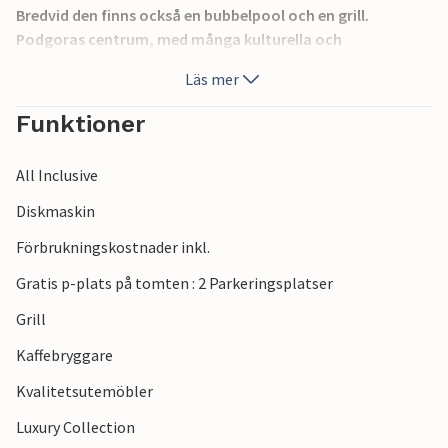
Bredvid den finns också en bubbelpool och en grill.
Podgoras centrum, med många kulturella och
underhållande fritidsalternativ samt restauranger, ligger
Läs mer
cirka 1 km bort. Besök även Makarska, med ett rikt
kulturarv och vackra stränder ca 10 km bort.
Funktioner
All Inclusive
Diskmaskin
Förbrukningskostnader inkl.
Gratis p-plats på tomten : 2 Parkeringsplatser
Grill
Kaffebryggare
Kvalitetsutemöbler
Luxury Collection