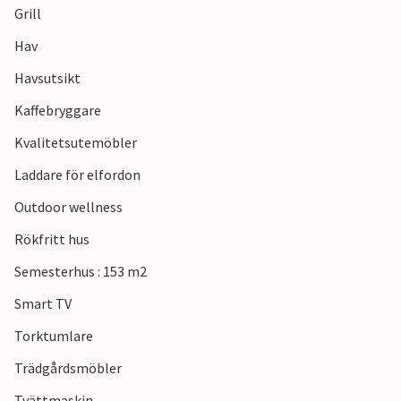
Grill
på dig med sina vackra kullar och fantastiska vyer över
landsbygden.
Hav
Havsutsikt
Se fram emot en underbar familjesemester nära alla
bekvämligheter.
Kaffebryggare
Kvalitetsutemöbler
Laddare för elfordon
Outdoor wellness
Rökfritt hus
Semesterhus : 153 m2
Smart TV
Torktumlare
Trädgårdsmöbler
Tvättmaskin