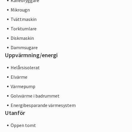
Kaffebryggare
Mikrougn
Tvättmaskin
Torktumlare
Diskmaskin
Dammsugare
Uppvärmning/energi
Helårsisolerat
Elvärme
Värmepump
Golvvärme i badrummet
Energibesparande värmesystem
Utanför
Öppen tomt