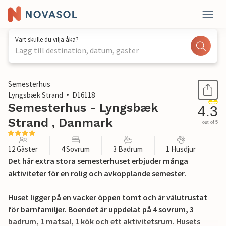
Vart skulle du vilja åka?
Lägg till destination, datum, gäster
1 / 31
Semesterhus
Lyngsbæk Strand
D16118
Semesterhus - Lyngsbæk
4.3
Strand , Danmark
out of 5
12 Gäster
4 Sovrum
3 Badrum
1 Husdjur
Det här extra stora semesterhuset erbjuder många
aktiviteter för en rolig och avkopplande semester.
Huset ligger på en vacker öppen tomt och är välutrustat
för barnfamiljer. Boendet är uppdelat på 4 sovrum, 3
badrum, 1 matsal, 1 kök och ett aktivitetsrum. Husets