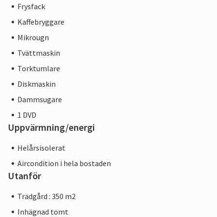
Frysfack
Kaffebryggare
Mikrougn
Tvättmaskin
Torktumlare
Diskmaskin
Dammsugare
1 DVD
Uppvärmning/energi
Helårsisolerat
Aircondition i hela bostaden
Utanför
Trädgård : 350 m2
Inhägnad tomt