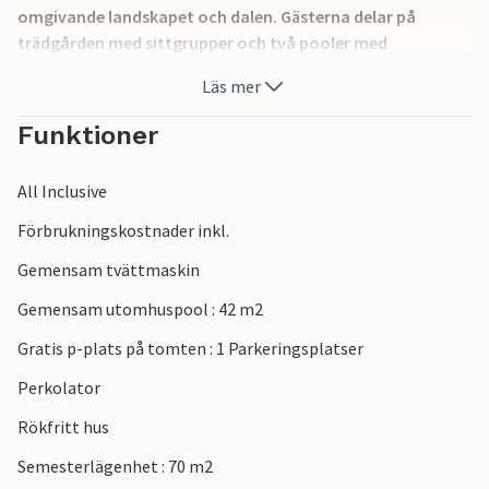
omgivande landskapet och dalen. Gästerna delar på
trädgården med sittgrupper och två pooler med
panoramautsikt. Barnsäng på begäran
Läs mer
Funktioner
All Inclusive
Förbrukningskostnader inkl.
Gemensam tvättmaskin
Gemensam utomhuspool : 42 m2
Gratis p-plats på tomten : 1 Parkeringsplatser
Perkolator
Rökfritt hus
Semesterlägenhet : 70 m2