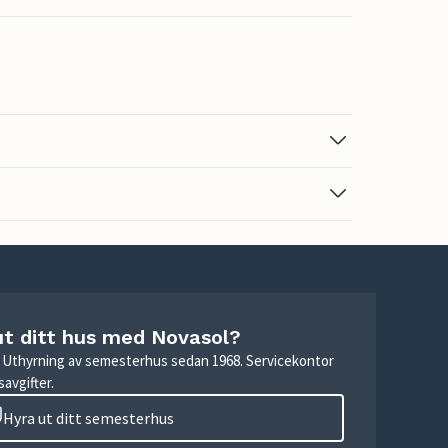
ut ditt hus med Novasol?
r. Uthyrning av semesterhus sedan 1968. Servicekontor
avgifter.
Hyra ut ditt semesterhus