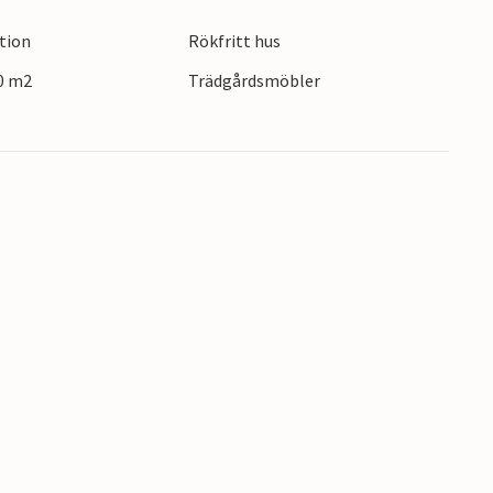
ction
Rökfritt hus
50 m2
Trädgårdsmöbler