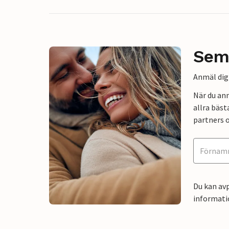
Sem
Anmäl dig 
När du an
allra bäst
partners o
Du kan avp
informati