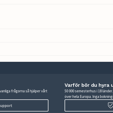
Varför bör du hyra 
anliga frågorna så hjälper vårt
50 000 semesterhus i 18 lände
över hela Europa. Inga boknings
 support