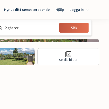
Hyr ut ditt semesterboende
Hjälp
Logga in
Logga in
2 gäster
Sök
Gäst
Husägare
Se alla bilder
n