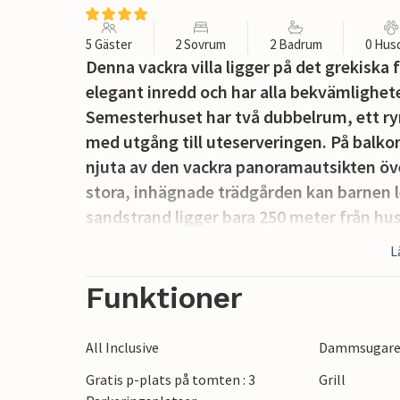
5 Gäster
2 Sovrum
2 Badrum
0 Hus
Denna vackra villa ligger på det grekiska
elegant inredd och har alla bekvämlighete
Semesterhuset har två dubbelrum, ett rym
med utgång till uteserveringen. På balko
njuta av den vackra panoramautsikten öv
stora, inhägnade trädgården kan barnen le
sandstrand ligger bara 250 meter från huse
Ett besök på ön Evoia rekommenderas, li
L
kusten.
Funktioner
All Inclusive
Dammsugar
Gratis p-plats på tomten : 3
Grill