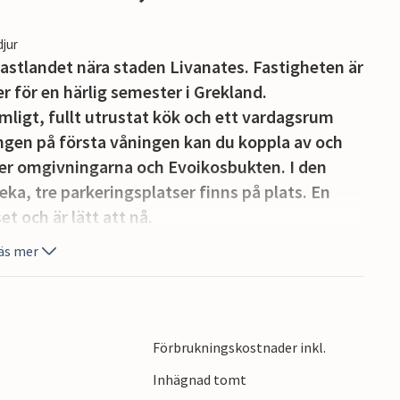
djur
 fastlandet nära staden Livanates. Fastigheten är
r för en härlig semester i Grekland.
ligt, fullt utrustat kök och ett vardagsrum
ngen på första våningen kan du koppla av och
er omgivningarna och Evoikosbukten. I den
ka, tre parkeringsplatser finns på plats. En
t och är lätt att nå.
ksom att utforska den många kilometer långa
äs mer
e
Förbrukningskostnader inkl.
Inhägnad tomt