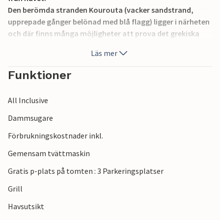
Den berömda stranden Kourouta (vacker sandstrand,
upprepade gånger belönad med blå flagg) ligger i närheten
och där finns många möjligheter att prova det grekiska
köket eller ta en drink på en av kaffebarerna. Se till att
Läs mer
besöka det antika Olympia, en av Greklands mest kända
sevärdheter. GPE340 finns också tillgängligt i anläggningen.
Funktioner
All Inclusive
Dammsugare
Förbrukningskostnader inkl.
Gemensam tvättmaskin
Gratis p-plats på tomten : 3 Parkeringsplatser
Grill
Havsutsikt