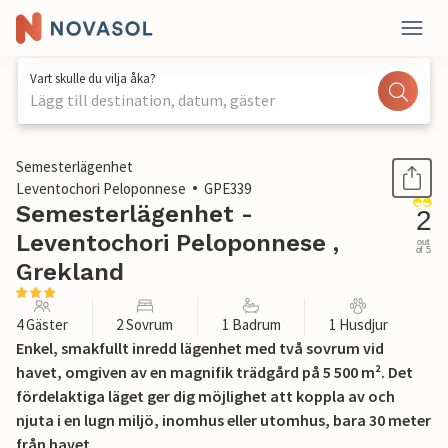
Vart skulle du vilja åka?
Lägg till destination, datum, gäster
1 / 24
Semesterlägenhet
Leventochori Peloponnese
GPE339
Semesterlägenhet -
2
Leventochori Peloponnese ,
out
of 5
Grekland
4 Gäster
2 Sovrum
1 Badrum
1 Husdjur
Enkel, smakfullt inredd lägenhet med två sovrum vid
havet, omgiven av en magnifik trädgård på 5 500 m². Det
fördelaktiga läget ger dig möjlighet att koppla av och
njuta i en lugn miljö, inomhus eller utomhus, bara 30 meter
från havet.