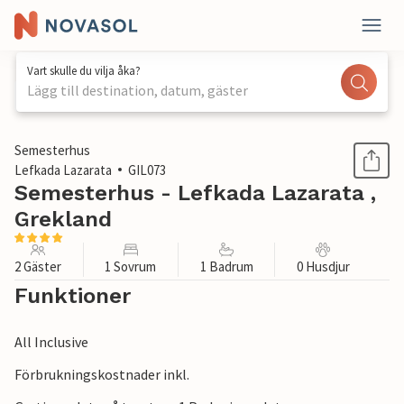
Vart skulle du vilja åka?
Lägg till destination, datum, gäster
1 / 19
Semesterhus
Lefkada Lazarata
GIL073
Semesterhus - Lefkada Lazarata ,
Grekland
2 Gäster
1 Sovrum
1 Badrum
0 Husdjur
Funktioner
All Inclusive
Förbrukningskostnader inkl.