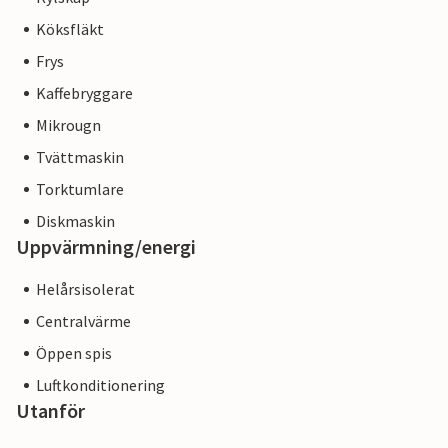
Köksfläkt
Frys
Kaffebryggare
Mikrougn
Tvättmaskin
Torktumlare
Diskmaskin
Uppvärmning/energi
Helårsisolerat
Centralvärme
Öppen spis
Luftkonditionering
Utanför