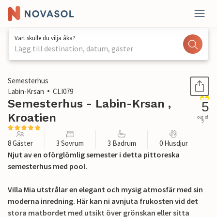
Vart skulle du vilja åka?
Lägg till destination, datum, gäster
1 / 24
Semesterhus
Labin-Krsan
CLI079
Semesterhus - Labin-Krsan ,
5
Kroatien
out of
5
8 Gäster
3 Sovrum
3 Badrum
0 Husdjur
Njut av en oförglömlig semester i detta pittoreska
semesterhus med pool.
Villa Mia utstrålar en elegant och mysig atmosfär med sin
moderna inredning. Här kan ni avnjuta frukosten vid det
stora matbordet med utsikt över grönskan eller sitta