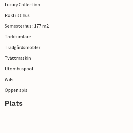
Luxury Collection
Observera: Boendet tar inte emot ungdomsgrupper under
Rökfritt hus
30 år eller svensexor och möhippor. Bokningar av sådana
Semesterhus : 177 m2
grupper kommer att nekas, även vid ankomst eller under
vistelsen och utan återbetalning.
Torktumlare
Trädgårdsmöbler
Tvättmaskin
Utomhuspool
WiFi
Öppen spis
Plats