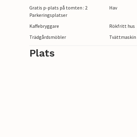
besök. Med detta fantastiska semesterhus
Gratis p-plats på tomten : 2
Hav
Parkeringsplatser
Kaffebryggare
Rökfritt hus
Trädgårdsmöbler
Tvättmaskin
Plats