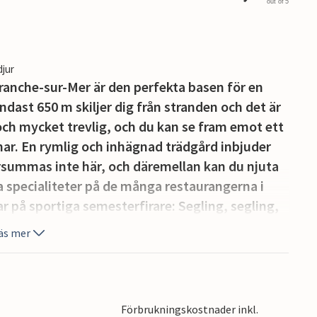
out of 5
djur
ranche-sur-Mer är den perfekta basen för en
dast 650 m skiljer dig från stranden och det är
 och mycket trevlig, och du kan se fram emot ett
ar. En rymlig och inhägnad trädgård inbjuder
örsummas inte här, och däremellan kan du njuta
a specialiteter på de många restaurangerna i
ar på sportiga semesterfirare: Segling, segling,
s (3 km) eller underbara cykelturer på ett
äs mer
 på 150 km. Semesterfirare som är intresserade
60 km). Denna stora stad imponerar med en mysig
och museer är också en upplevelse för unga och
 för Vendée Globe-regattan, är också värt ett
Förbrukningskostnader inkl.