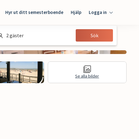
Hyr ut ditt semesterboende
Hjälp
Logga in
Logga in
2 gäster
Sök
Gäst
Husägare
Se alla bilder