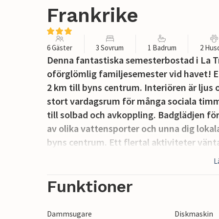
Frankrike
6 Gäster
3 Sovrum
1 Badrum
2 Hus
Denna fantastiska semesterbostad i La T
oförglömlig familjesemester vid havet! En
2 km till byns centrum. Interiören är ljus
stort vardagsrum för många sociala timm
till solbad och avkoppling. Badglädjen f
av olika vattensporter och unna dig lokal
byns centrum. Ett flertal aktiviteter vänt
glidning, paddling, golf (25 km) och tenni
L
nätverk av cykelvägar med en total längd
av historia bör inte missa La Rochelle (
Funktioner
hamn och gamla torn, och dess akvarium 
gamla. Les Sables d'Olonne (38 km), känd
Dammsugare
Diskmaskin