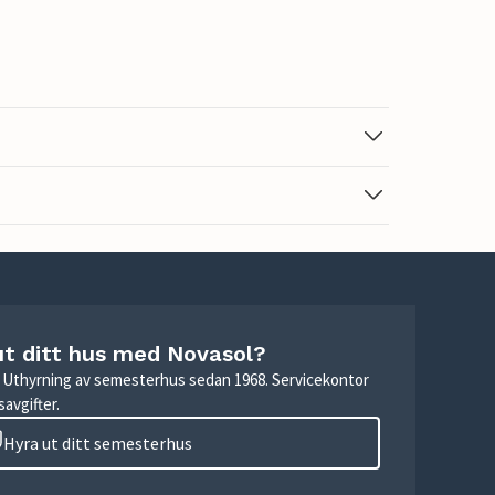
ut ditt hus med Novasol?
r. Uthyrning av semesterhus sedan 1968. Servicekontor
avgifter.
Hyra ut ditt semesterhus