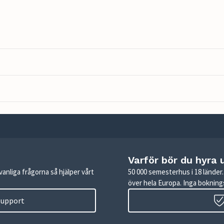
Varför bör du hyra 
anliga frågorna så hjälper vårt
50 000 semesterhus i 18 lände
över hela Europa. Inga boknings
 support