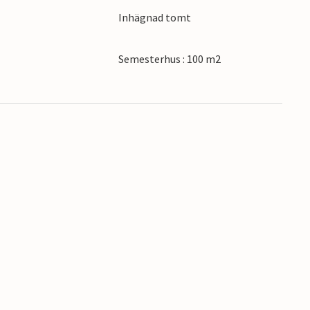
 kan din semester i Vendée bara lyckas.
Inhägnad tomt
Semesterhus : 100 m2