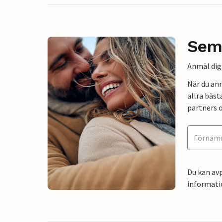
Sem
Anmäl dig 
När du an
allra bäst
partners o
Du kan avp
informati