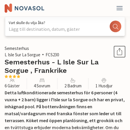
Vart skulle du vilja åka?
Lägg till destination, datum, gäster
1 / 21
Semesterhus
L Isle Sur La Sorgue
FCS230
Semesterhus - L Isle Sur La
Sorgue , Frankrike
6 Gäster
4 Sovrum
2 Badrum
1 Husdjur
Detta luftkonditionerade semesterhus för 6 personer (4
vuxna + 2 barn) ligger i l'Isle sur la Sorgue och har en privat,
inhägnad pool. På bottenvåningen finns en
matsal/vardagsrum med franska fönster som leder ut till
terrassen. Köket med öppen planlösning, ett grovkök och
en tvättstuga erbjuder moderna bekvämligheter. Om du