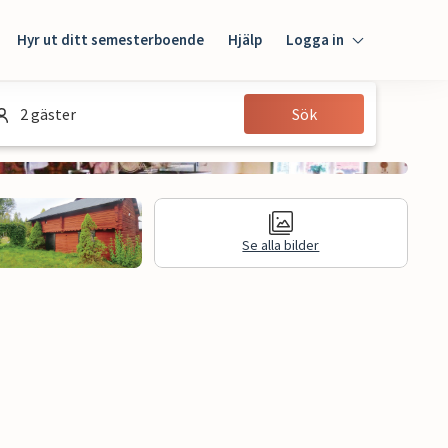
Hyr ut ditt semesterboende
Hjälp
Logga in
Logga in
2 gäster
Sök
Gäst
Husägare
Se alla bilder