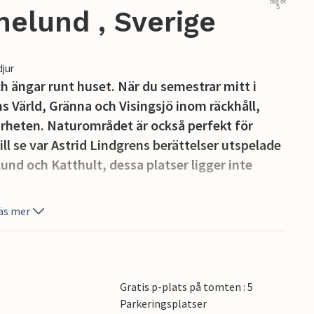
out of
5
elund , Sverige
djur
h ängar runt huset. När du semestrar mitt i
s Värld, Gränna och Visingsjö inom räckhåll,
ärheten. Naturområdet är också perfekt för
ll se var Astrid Lindgrens berättelser utspelade
nd och Katthult, dessa platser ligger inte
äs mer
e
Gratis p-plats på tomten : 5
Parkeringsplatser