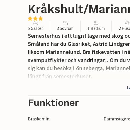
Kråkshult/Mariann
5 Gäster
3 Sovrum
1 Badrum
2 Hus
Semesterhus i ett lugnt läge med skog oc
Småland har du Glasriket, Astrid Lindgren
liksom Mariannelund. Bra fiskevatten i n
svamputflykter och vandringar. . Om du vi
sig kan du besöka Lönneberga, Mariannelu
långt från semesterhuset.
L
Funktioner
Braskamin
Dammsugar