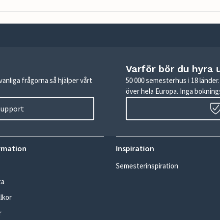
Varför bör du hyra 
anliga frågorna så hjälper vårt
50 000 semesterhus i 18 lände
över hela Europa. Inga boknings
 support
rmation
Inspiration
Semesterinspiration
ta
lkor
r