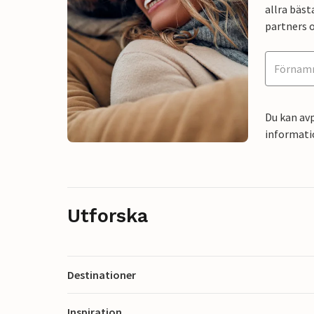
allra bäst
partners o
Du kan avp
informati
Utforska
Destinationer
Inspiration