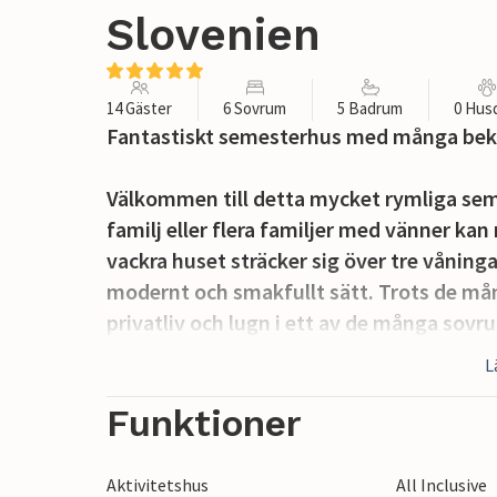
Slovenien
14 Gäster
6 Sovrum
5 Badrum
0 Hus
Fantastiskt semesterhus med många bekv
Välkommen till detta mycket rymliga sem
familj eller flera familjer med vänner kan
vackra huset sträcker sig över tre våninga
modernt och smakfullt sätt. Trots de mån
privatliv och lugn i ett av de många sov
L
Men du har också ett stort utbud av ge
välutrustat fitnessrum där du kan träna 
Funktioner
varva ner i bastun. För spelglädje hittar 
bottenvåningen väntar ett stort, ljusins
Aktivitetshus
All Inclusive