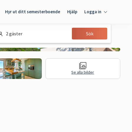
Hyr ut ditt semesterboende
Hjälp
Logga in
Logga in
2 gäster
Sök
Gäst
Husägare
Se alla bilder