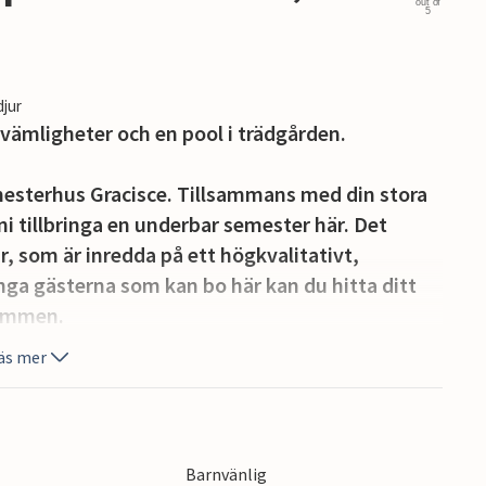
out of
5
djur
ämligheter och en pool i trädgården.
esterhus Gracisce. Tillsammans med din stora
 ni tillbringa en underbar semester här. Det
r, som är inredda på ett högkvalitativt,
ga gästerna som kan bo här kan du hitta ditt
rummen.
äs mer
mensamma utrymmen. Å ena sidan finns det ett
även på semestern, sedan kan du koppla av och
du dart och bordfotboll i aktivitetsrummet. På
läppt vardagsrum där ni kan laga mat och koppla
Barnvänlig