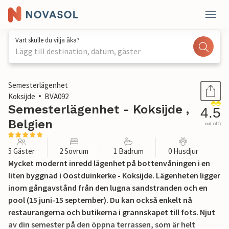
Vart skulle du vilja åka?
Lägg till destination, datum, gäster
1 / 20
Semesterlägenhet
Koksijde
BVA092
Semesterlägenhet - Koksijde ,
4.5
Belgien
out of 5
5 Gäster
2 Sovrum
1 Badrum
0 Husdjur
Mycket modernt inredd lägenhet på bottenvåningen i en
liten byggnad i Oostduinkerke - Koksijde. Lägenheten ligger
inom gångavstånd från den lugna sandstranden och en
pool (15 juni-15 september). Du kan också enkelt nå
restaurangerna och butikerna i grannskapet till fots. Njut
av din semester på den öppna terrassen, som är helt