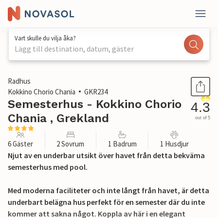
Vart skulle du vilja åka?
Lägg till destination, datum, gäster
1 / 33
Radhus
Kokkino Chorio Chania
GKR234
Semesterhus - Kokkino Chorio
4.3
Chania , Grekland
out of 5
6 Gäster
2 Sovrum
1 Badrum
1 Husdjur
Njut av en underbar utsikt över havet från detta bekväma
semesterhus med pool.
Med moderna faciliteter och inte långt från havet, är detta
underbart belägna hus perfekt för en semester där du inte
kommer att sakna något. Koppla av här i en elegant