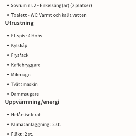
Sovrum nr. 2 - Enkelsäng(ar) (2 platser)
Toalett - WC: Varmt och kallt vatten
Utrustning
El-spis : 4 Hobs
Kylskåp
Frysfack
Kaffebryggare
Mikrougn
Tvättmaskin
Dammsugare
Uppvärmning/energi
Helårsisolerat
Klimatanläggning : 2 st.
Fläkt : 2 st.