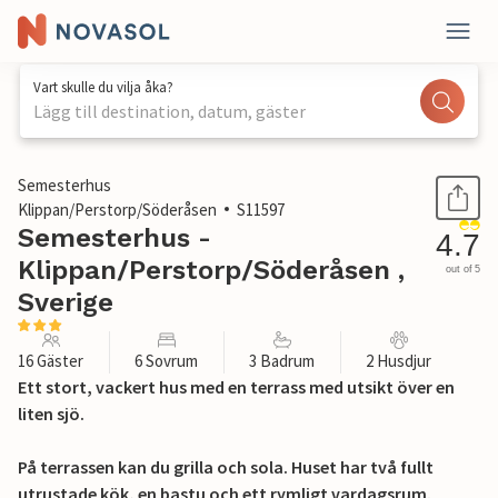
Vart skulle du vilja åka?
Lägg till destination, datum, gäster
1 / 53
Semesterhus
Klippan/Perstorp/Söderåsen
S11597
Semesterhus -
4.7
Klippan/Perstorp/Söderåsen ,
out of 5
Sverige
16 Gäster
6 Sovrum
3 Badrum
2 Husdjur
Ett stort, vackert hus med en terrass med utsikt över en
liten sjö.
På terrassen kan du grilla och sola. Huset har två fullt
utrustade kök, en bastu och ett rymligt vardagsrum.