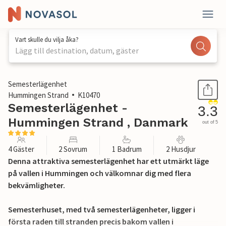
Vart skulle du vilja åka?
Lägg till destination, datum, gäster
1 / 17
Semesterlägenhet
Hummingen Strand
K10470
Semesterlägenhet -
3.3
Hummingen Strand , Danmark
out of 5
4 Gäster
2 Sovrum
1 Badrum
2 Husdjur
Denna attraktiva semesterlägenhet har ett utmärkt läge
på vallen i Hummingen och välkomnar dig med flera
bekvämligheter.
Semesterhuset, med två semesterlägenheter, ligger i
första raden till stranden precis bakom vallen i