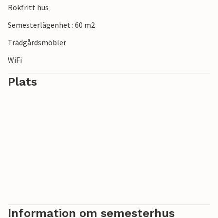
Rökfritt hus
barnens skull och komma hem med massor av upplevelser.
Semesterlägenhet : 60 m2
Trädgårdsmöbler
WiFi
Plats
Information om semesterhus