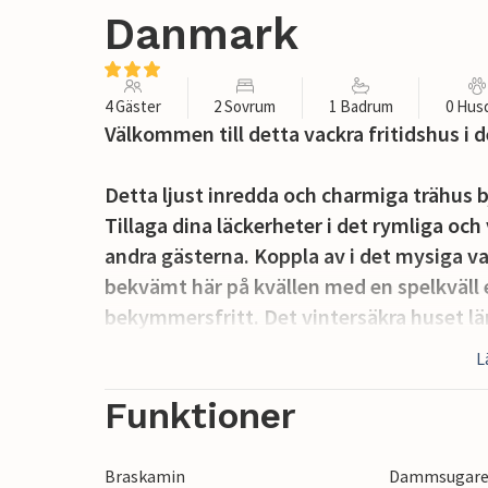
Danmark
4 Gäster
2 Sovrum
1 Badrum
0 Hus
Välkommen till detta vackra fritidshus i
Detta ljust inredda och charmiga trähus b
Tillaga dina läckerheter i det rymliga o
andra gästerna. Koppla av i det mysiga v
bekvämt här på kvällen med en spelkväll e
bekymmersfritt. Det vintersäkra huset lä
svalare årstider, och du kan värma dig vid
L
En kajak och två paddleboards står till d
Funktioner
Endast 300 meter skiljer dig från sandstra
Braskamin
Dammsugar