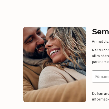
Sem
Anmäl dig 
När du an
allra bäst
partners o
Du kan avp
informati