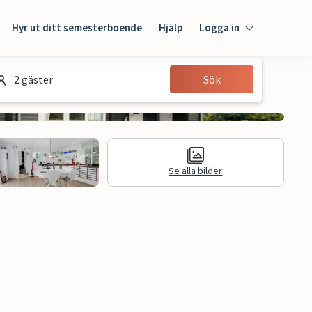
Hyr ut ditt semesterboende
Hjälp
Logga in
Logga in
2 gäster
Sök
Gäst
Husägare
Se alla bilder