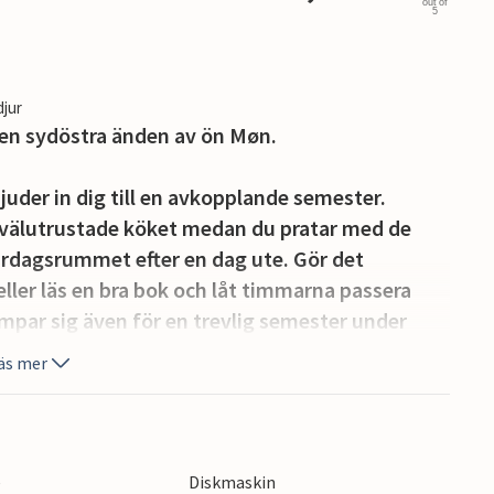
out of
5
djur
 den sydöstra änden av ön Møn.
juder in dig till en avkopplande semester.
ch välutrustade köket medan du pratar med de
ardagsrummet efter en dag ute. Gör det
ller läs en bra bok och låt timmarna passera
mpar sig även för en trevlig semester under
 kaminen efter en lång dag i friska luften.
äs mer
itt förfogande och kan användas på egen risk.
nden, där du kan bada eller ta en trevlig
e
Diskmaskin