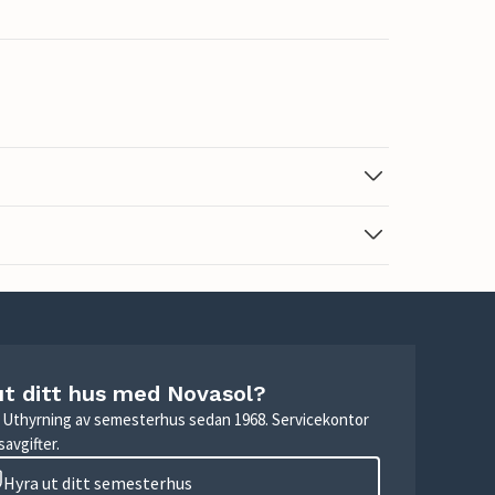
ut ditt hus med Novasol?
r. Uthyrning av semesterhus sedan 1968. Servicekontor
avgifter.
Hyra ut ditt semesterhus