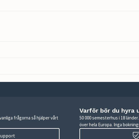
Varför bör du hyra 
anliga frågorna så hjälper vårt
50 000 semesterhus i 18 lände
över hela Europa. Inga boknings
 support